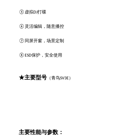
⑤
虚拟DJ打碟
⑥
灵活编辑，随意播控
⑦
同屏开窗，场景定制
⑧
ESD保护，安全使用
★主要型号
（青鸟SV3E）
主要性能与参数：