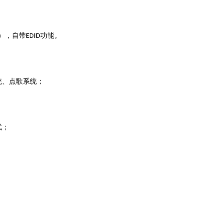
，自带EDID功能。
统、点歌系统；
；
式；