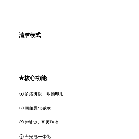
清洁模式
★核心功能
①多路拼接，即插即用
②
画面真4K显示
③
智能VJ，音频联动
④
声光电一体化